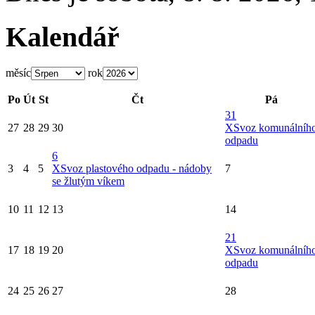
Kalendář
měsíc
rok
Po
Út
St
Čt
Pá
31
27
28
29
30
X
Svoz komunálníh
odpadu
6
3
4
5
X
Svoz plastového odpadu - nádoby
7
se žlutým víkem
10
11
12
13
14
21
17
18
19
20
X
Svoz komunálníh
odpadu
24
25
26
27
28