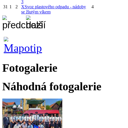
3
31
1
2
X
Svoz plastového odpadu - nádoby
4
se žlutým víkem
Fotogalerie
Náhodná fotogalerie