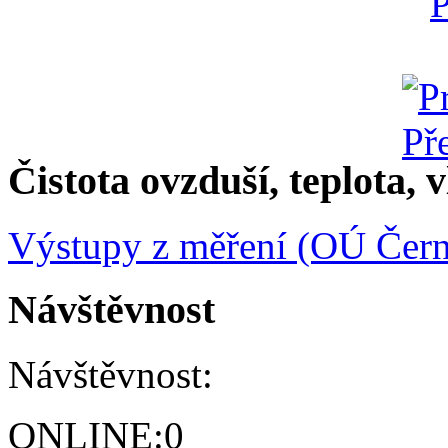
Čistota ovzduší, teplota, v
Výstupy z měření (OÚ Čern
Návštěvnost
Návštěvnost:
ONLINE:
0