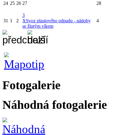
24
25
26
27
28
3
31
1
2
X
Svoz plastového odpadu - nádoby
4
se žlutým víkem
Fotogalerie
Náhodná fotogalerie