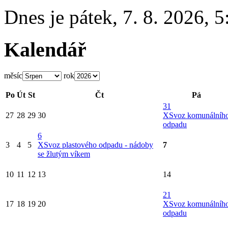
Dnes je
pátek
,
7. 8. 2026
,
5
Kalendář
měsíc
rok
Po
Út
St
Čt
Pá
31
27
28
29
30
X
Svoz komunálníh
odpadu
6
3
4
5
X
Svoz plastového odpadu - nádoby
7
se žlutým víkem
10
11
12
13
14
21
17
18
19
20
X
Svoz komunálníh
odpadu