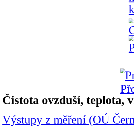
Čistota ovzduší, teplota, v
Výstupy z měření (OÚ Čern