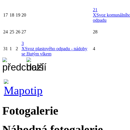
21
17
18
19
20
X
Svoz komunálníh
odpadu
24
25
26
27
28
3
31
1
2
X
Svoz plastového odpadu - nádoby
4
se žlutým víkem
Fotogalerie
Náhodná fotogalerie