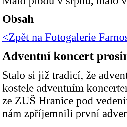
Málo plodů v srpnu, málo vč
Obsah
<Zpět na
Fotogalerie Farno
Adventní koncert prosi
Stalo si již tradicí, že adv
kostele adventním koncertem
ze ZUŠ Hranice pod vedení
nám zpříjemnili první adven