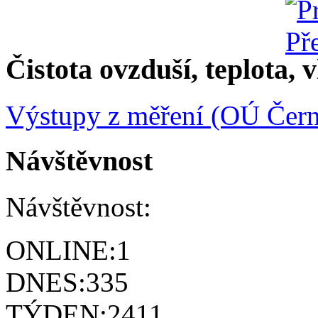
Čistota ovzduší, teplota, v
Výstupy z měření (OÚ Čern
Návštěvnost
Návštěvnost:
ONLINE:
1
DNES:
335
TÝDEN:
2411