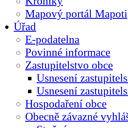
Kroniky
Mapový portál Mapoti
Úřad
E-podatelna
Povinné informace
Zastupitelstvo obce
Usnesení zastupitel
Usnesení zastupitel
Hospodaření obce
Obecně závazné vyhlá