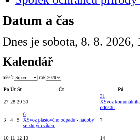
Datum a čas
Dnes je
sobota
,
8. 8. 2026
,
Kalendář
měsíc
rok
Po
Út
St
Čt
Pá
31
27
28
29
30
X
Svoz komunálníh
odpadu
6
3
4
5
X
Svoz plastového odpadu - nádoby
7
se žlutým víkem
10
11
12
13
14