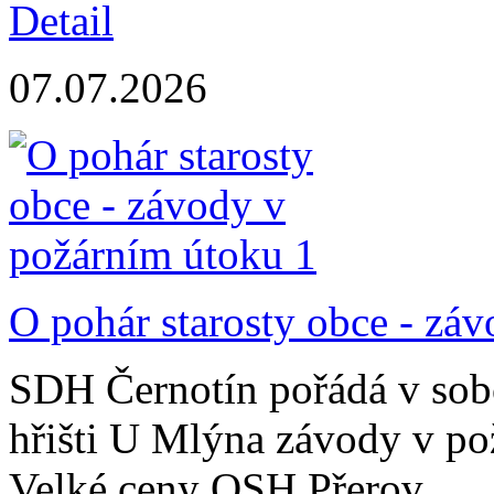
Detail
07.07.2026
O pohár starosty obce - zá
SDH Černotín pořádá v sobo
hřišti U Mlýna závody v po
Velké ceny OSH Přerov.