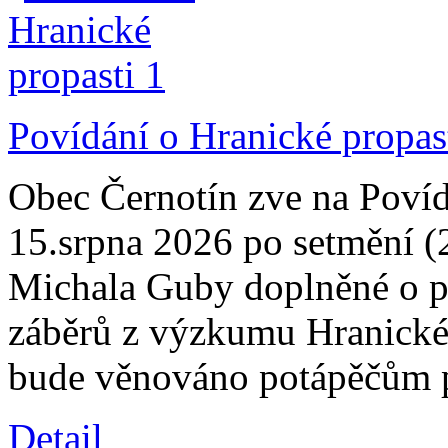
Povídání o Hranické propas
Obec Černotín zve na Povíd
15.srpna 2026 po setmění (
Michala Guby doplněné o pr
záběrů z výzkumu Hranické 
bude věnováno potápěčům p
Detail