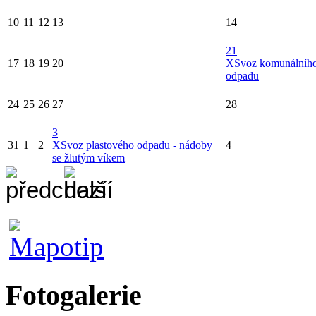
10
11
12
13
14
21
17
18
19
20
X
Svoz komunálníh
odpadu
24
25
26
27
28
3
31
1
2
X
Svoz plastového odpadu - nádoby
4
se žlutým víkem
Fotogalerie