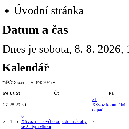
Úvodní stránka
Datum a čas
Dnes je
sobota
,
8. 8. 2026
,
Kalendář
měsíc
rok
Po
Út
St
Čt
Pá
31
27
28
29
30
X
Svoz komunálníh
odpadu
6
3
4
5
X
Svoz plastového odpadu - nádoby
7
se žlutým víkem