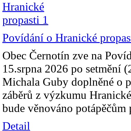
Povídání o Hranické propas
Obec Černotín zve na Povíd
15.srpna 2026 po setmění (
Michala Guby doplněné o pr
záběrů z výzkumu Hranické 
bude věnováno potápěčům p
Detail