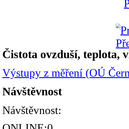
Čistota ovzduší, teplota, v
Výstupy z měření (OÚ Čern
Návštěvnost
Návštěvnost:
ONLINE:
0