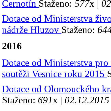
Černotín
Staženo:
577
x |
02
Dotace od Ministerstva živo
nádrže Hluzov
Staženo:
64
2016
Dotace od Ministerstva pro 
soutěži Vesnice roku 2015
Dotace od Olomouckého kr
Staženo:
691
x |
02.12.2015