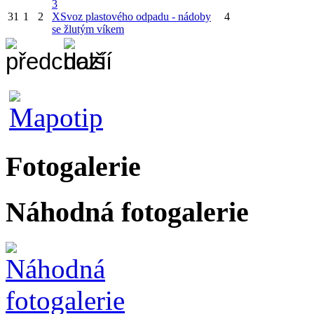
3
31
1
2
X
Svoz plastového odpadu - nádoby
4
se žlutým víkem
Fotogalerie
Náhodná fotogalerie