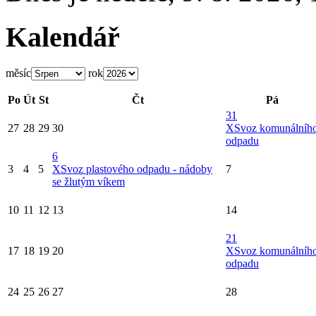
Kalendář
měsíc
rok
Po
Út
St
Čt
Pá
31
27
28
29
30
X
Svoz komunálníh
odpadu
6
3
4
5
X
Svoz plastového odpadu - nádoby
7
se žlutým víkem
10
11
12
13
14
21
17
18
19
20
X
Svoz komunálníh
odpadu
24
25
26
27
28