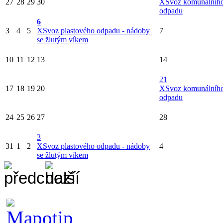
27
28
29
30
X
Svoz komunálníh
odpadu
6
3
4
5
X
Svoz plastového odpadu - nádoby
7
se žlutým víkem
10
11
12
13
14
21
17
18
19
20
X
Svoz komunálníh
odpadu
24
25
26
27
28
3
31
1
2
X
Svoz plastového odpadu - nádoby
4
se žlutým víkem