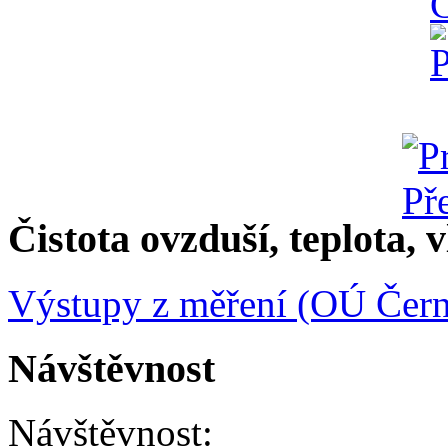
Čistota ovzduší, teplota, v
Výstupy z měření (OÚ Čern
Návštěvnost
Návštěvnost: