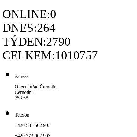
ONLINE:
0
DNES:
264
TÝDEN:
2790
CELKEM:
1010757
Adresa
Obecní úřad Černotín
Černotín 1
753 68
Telefon
+420 581 602 903
+420 773 602 903