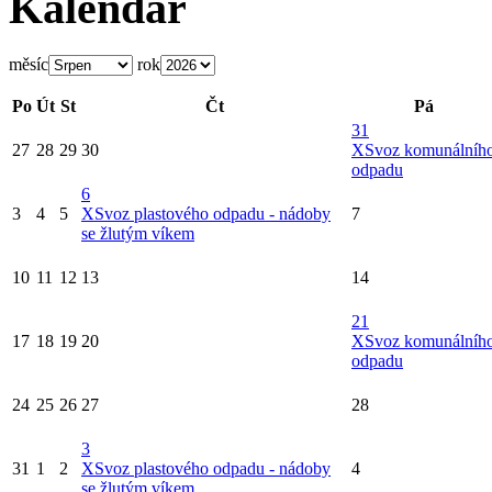
Kalendář
měsíc
rok
Po
Út
St
Čt
Pá
31
27
28
29
30
X
Svoz komunálníh
odpadu
6
3
4
5
X
Svoz plastového odpadu - nádoby
7
se žlutým víkem
10
11
12
13
14
21
17
18
19
20
X
Svoz komunálníh
odpadu
24
25
26
27
28
3
31
1
2
X
Svoz plastového odpadu - nádoby
4
se žlutým víkem