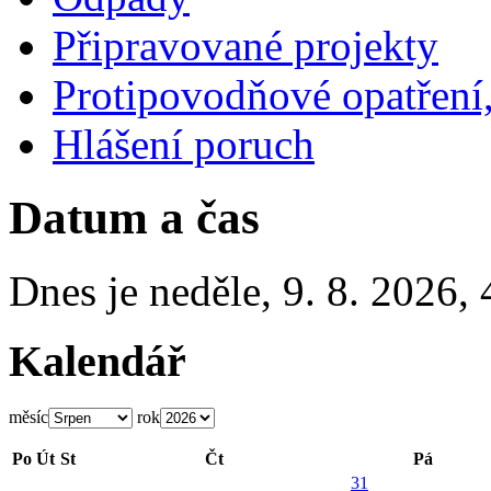
Připravované projekty
Protipovodňové opatření,
Hlášení poruch
Datum a čas
Dnes je
neděle
,
9. 8. 2026
,
Kalendář
měsíc
rok
Po
Út
St
Čt
Pá
31