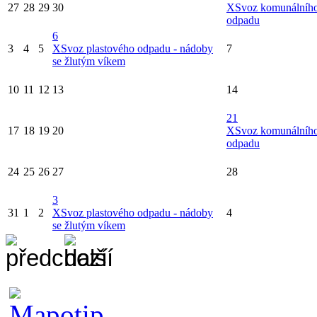
27
28
29
30
X
Svoz komunálníh
odpadu
6
3
4
5
X
Svoz plastového odpadu - nádoby
7
se žlutým víkem
10
11
12
13
14
21
17
18
19
20
X
Svoz komunálníh
odpadu
24
25
26
27
28
3
31
1
2
X
Svoz plastového odpadu - nádoby
4
se žlutým víkem