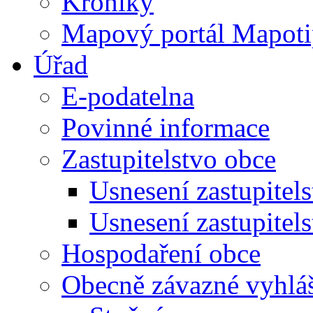
Kroniky
Mapový portál Mapoti
Úřad
E-podatelna
Povinné informace
Zastupitelstvo obce
Usnesení zastupitel
Usnesení zastupitel
Hospodaření obce
Obecně závazné vyhlá