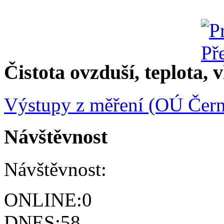
Čistota ovzduší, teplota, v
Výstupy z měření (OÚ Čern
Návštěvnost
Návštěvnost:
ONLINE:
0
DNES:
58