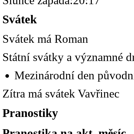
Slunce zapadá:
20:17
Svátek
Svátek má
Roman
Státní svátky a významné d
Mezinárodní den původní
Zítra má svátek
Vavřinec
Pranostiky
Pranostika na akt. měsíc