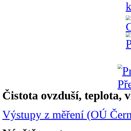
Čistota ovzduší, teplota, v
Výstupy z měření (OÚ Čern