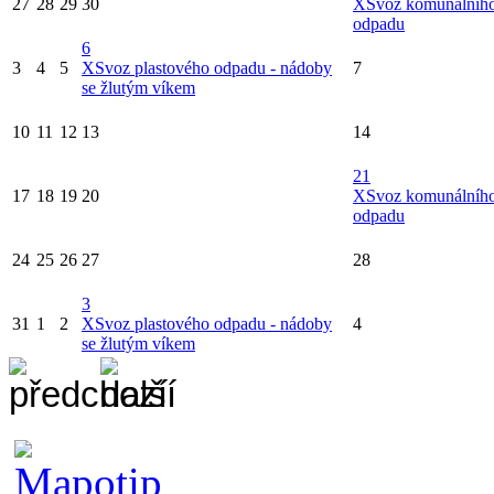
27
28
29
30
X
Svoz komunálníh
odpadu
6
3
4
5
X
Svoz plastového odpadu - nádoby
7
se žlutým víkem
10
11
12
13
14
21
17
18
19
20
X
Svoz komunálníh
odpadu
24
25
26
27
28
3
31
1
2
X
Svoz plastového odpadu - nádoby
4
se žlutým víkem