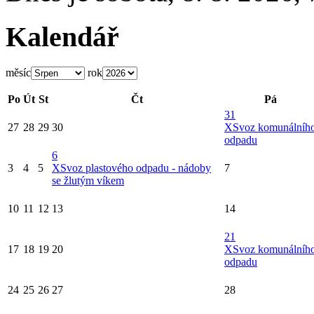
Kalendář
měsíc
rok
Po
Út
St
Čt
Pá
31
27
28
29
30
X
Svoz komunálníh
odpadu
6
3
4
5
X
Svoz plastového odpadu - nádoby
7
se žlutým víkem
10
11
12
13
14
21
17
18
19
20
X
Svoz komunálníh
odpadu
24
25
26
27
28