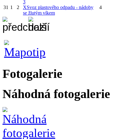
3
31
1
2
X
Svoz plastového odpadu - nádoby
4
se žlutým víkem
Fotogalerie
Náhodná fotogalerie