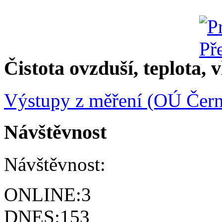
Čistota ovzduší, teplota, v
Výstupy z měření (OÚ Čern
Návštěvnost
Návštěvnost:
ONLINE:
3
DNES:
153