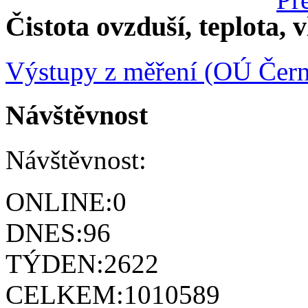
Čistota ovzduší, teplota, v
Výstupy z měření (OÚ Čern
Návštěvnost
Návštěvnost:
ONLINE:
0
DNES:
96
TÝDEN:
2622
CELKEM:
1010589