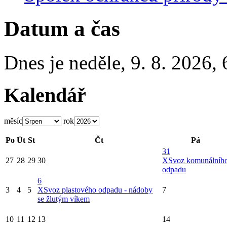
Datum a čas
Dnes je
neděle
,
9. 8. 2026
,
Kalendář
měsíc
rok
Po
Út
St
Čt
Pá
31
27
28
29
30
X
Svoz komunálníh
odpadu
6
3
4
5
X
Svoz plastového odpadu - nádoby
7
se žlutým víkem
10
11
12
13
14