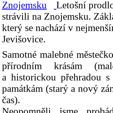
Letošní prodl
strávili na Znojemsku. Zák
který se nachází v nejmenš
Jevišovice.
Samotné malebné městečko 
přírodním krásám (ma
a historickou přehradou s
památkám (starý a nový zám
čas).
Neopomněli jsme probáda