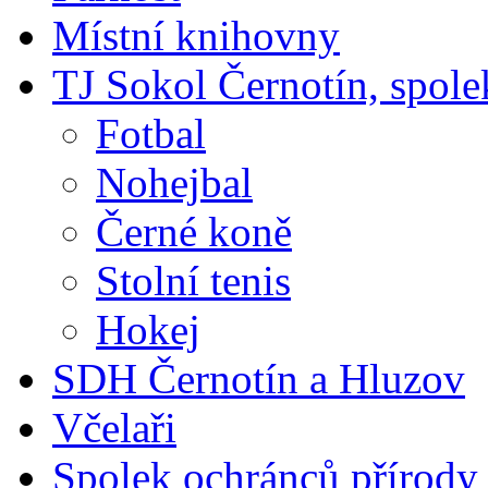
Místní knihovny
TJ Sokol Černotín, spole
Fotbal
Nohejbal
Černé koně
Stolní tenis
Hokej
SDH Černotín a Hluzov
Včelaři
Spolek ochránců přírody