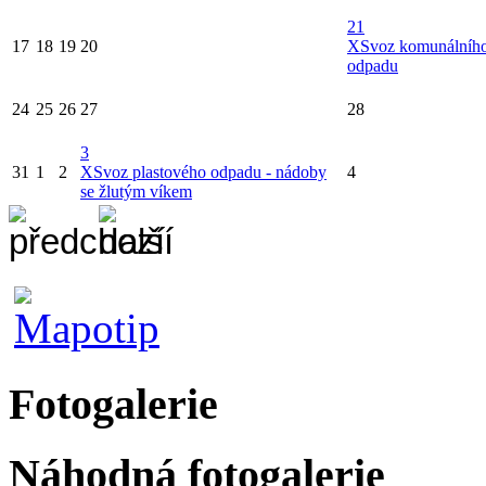
21
17
18
19
20
X
Svoz komunálníh
odpadu
24
25
26
27
28
3
31
1
2
X
Svoz plastového odpadu - nádoby
4
se žlutým víkem
Fotogalerie
Náhodná fotogalerie