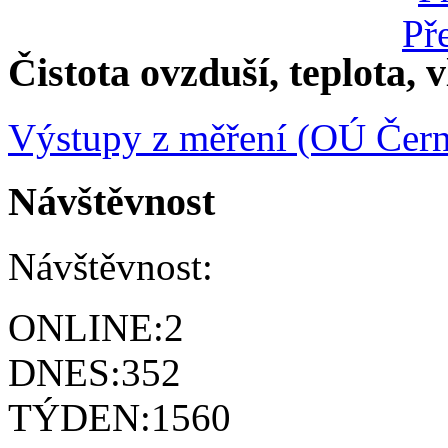
Čistota ovzduší, teplota, v
Výstupy z měření (OÚ Čern
Návštěvnost
Návštěvnost:
ONLINE:
2
DNES:
352
TÝDEN:
1560