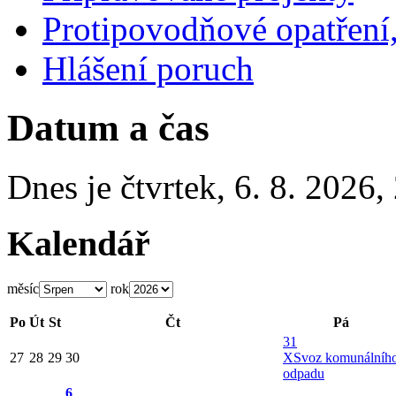
Protipovodňové opatření,
Hlášení poruch
Datum a čas
Dnes je
čtvrtek
,
6. 8. 2026
,
Kalendář
měsíc
rok
Po
Út
St
Čt
Pá
31
27
28
29
30
X
Svoz komunálníh
odpadu
6