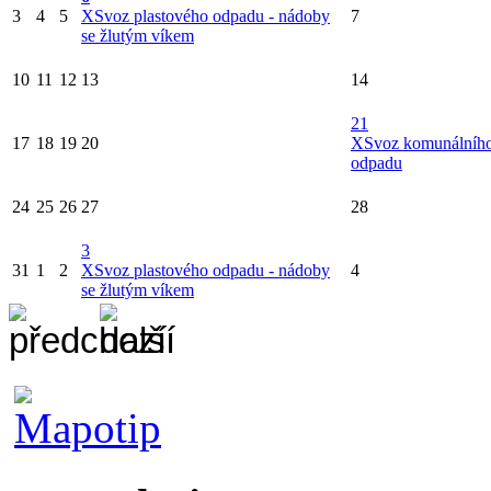
3
4
5
X
Svoz plastového odpadu - nádoby
7
se žlutým víkem
10
11
12
13
14
21
17
18
19
20
X
Svoz komunálníh
odpadu
24
25
26
27
28
3
31
1
2
X
Svoz plastového odpadu - nádoby
4
se žlutým víkem