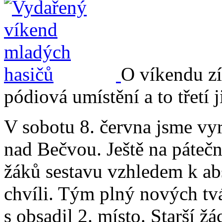
O víkendu zí
pódiová umístění a to třetí j
V sobotu 8. června jsme vyr
nad Bečvou. Ještě na páteč
žáků sestavu vzhledem k ab
chvíli. Tým plný nových tvá
s obsadil 2. místo. Starší 