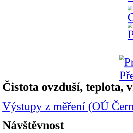
Čistota ovzduší, teplota, v
Výstupy z měření (OÚ Čern
Návštěvnost