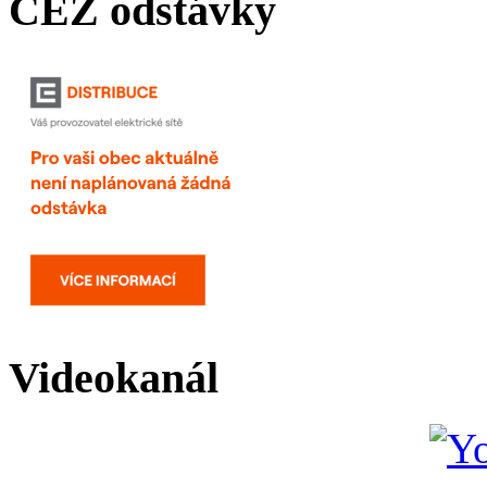
ČEZ odstávky
Videokanál