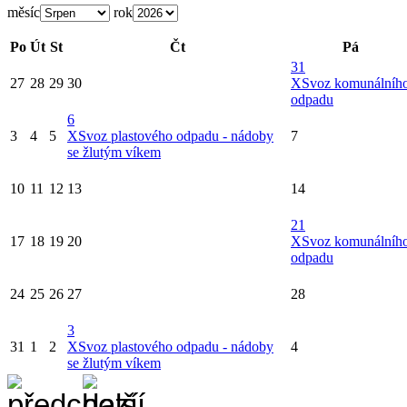
měsíc
rok
Po
Út
St
Čt
Pá
31
27
28
29
30
X
Svoz komunálníh
odpadu
6
3
4
5
X
Svoz plastového odpadu - nádoby
7
se žlutým víkem
10
11
12
13
14
21
17
18
19
20
X
Svoz komunálníh
odpadu
24
25
26
27
28
3
31
1
2
X
Svoz plastového odpadu - nádoby
4
se žlutým víkem