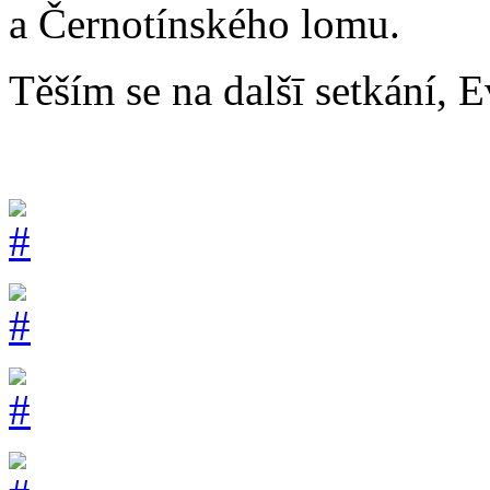
a Černotínského lomu.
Těším se na dalšī setkání,