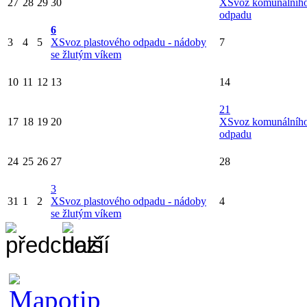
27
28
29
30
X
Svoz komunálníh
odpadu
6
3
4
5
X
Svoz plastového odpadu - nádoby
7
se žlutým víkem
10
11
12
13
14
21
17
18
19
20
X
Svoz komunálníh
odpadu
24
25
26
27
28
3
31
1
2
X
Svoz plastového odpadu - nádoby
4
se žlutým víkem