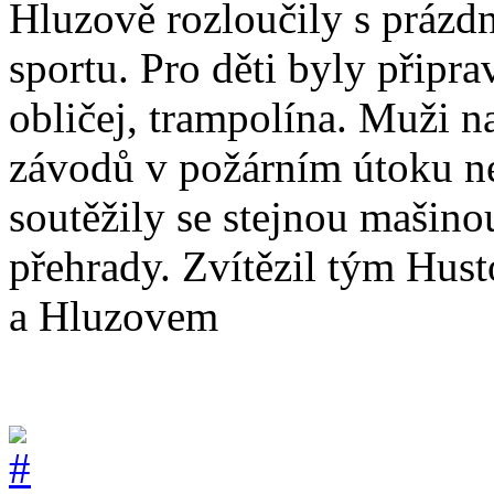
Hluzově rozloučily s prázd
sportu. Pro děti byly připr
obličej, trampolína. Muži na
závodů v požárním útoku ne
soutěžily se stejnou mašino
přehrady. Zvítězil tým Hus
a Hluzovem