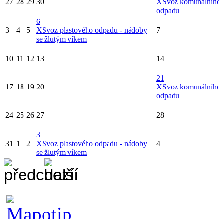
27
28
29
30
X
Svoz komunálníh
odpadu
6
3
4
5
X
Svoz plastového odpadu - nádoby
7
se žlutým víkem
10
11
12
13
14
21
17
18
19
20
X
Svoz komunálníh
odpadu
24
25
26
27
28
3
31
1
2
X
Svoz plastového odpadu - nádoby
4
se žlutým víkem