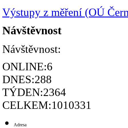
Výstupy z měření (OÚ Čern
Návštěvnost
Návštěvnost:
ONLINE:
6
DNES:
288
TÝDEN:
2364
CELKEM:
1010331
Adresa