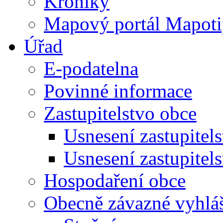
Kroniky
Mapový portál Mapoti
Úřad
E-podatelna
Povinné informace
Zastupitelstvo obce
Usnesení zastupitel
Usnesení zastupitel
Hospodaření obce
Obecně závazné vyhlá