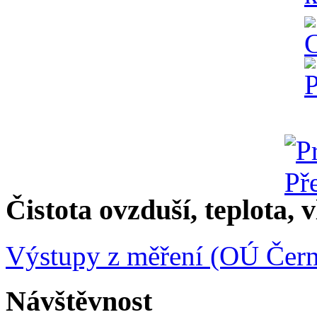
Čistota ovzduší, teplota, v
Výstupy z měření (OÚ Čern
Návštěvnost