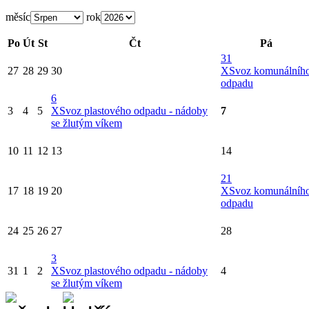
měsíc
rok
Po
Út
St
Čt
Pá
31
27
28
29
30
X
Svoz komunálníh
odpadu
6
3
4
5
X
Svoz plastového odpadu - nádoby
7
se žlutým víkem
10
11
12
13
14
21
17
18
19
20
X
Svoz komunálníh
odpadu
24
25
26
27
28
3
31
1
2
X
Svoz plastového odpadu - nádoby
4
se žlutým víkem