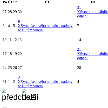
Po
Út
St
Čt
Pá
31
27
28
29
30
X
Svoz komunálníh
odpadu
6
3
4
5
X
Svoz plastového odpadu - nádoby
7
se žlutým víkem
10
11
12
13
14
21
17
18
19
20
X
Svoz komunálníh
odpadu
24
25
26
27
28
3
31
1
2
X
Svoz plastového odpadu - nádoby
4
se žlutým víkem