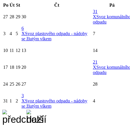
Po
Út
St
Čt
Pá
31
27
28
29
30
X
Svoz komunálníh
odpadu
6
3
4
5
X
Svoz plastového odpadu - nádoby
7
se žlutým víkem
10
11
12
13
14
21
17
18
19
20
X
Svoz komunálníh
odpadu
24
25
26
27
28
3
31
1
2
X
Svoz plastového odpadu - nádoby
4
se žlutým víkem