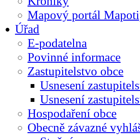
Kroniky
Mapový portál Mapoti
Úřad
E-podatelna
Povinné informace
Zastupitelstvo obce
Usnesení zastupitel
Usnesení zastupitel
Hospodaření obce
Obecně závazné vyhlá