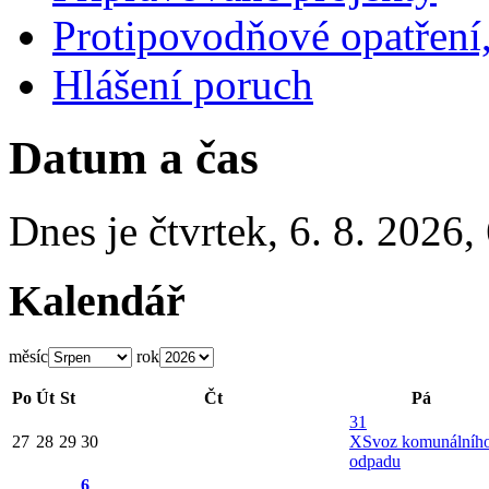
Protipovodňové opatření,
Hlášení poruch
Datum a čas
Dnes je
čtvrtek
,
6. 8. 2026
,
Kalendář
měsíc
rok
Po
Út
St
Čt
Pá
31
27
28
29
30
X
Svoz komunálníh
odpadu
6