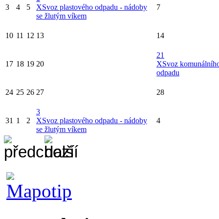
3
4
5
X
Svoz plastového odpadu - nádoby
7
se žlutým víkem
10
11
12
13
14
21
17
18
19
20
X
Svoz komunálníh
odpadu
24
25
26
27
28
3
31
1
2
X
Svoz plastového odpadu - nádoby
4
se žlutým víkem