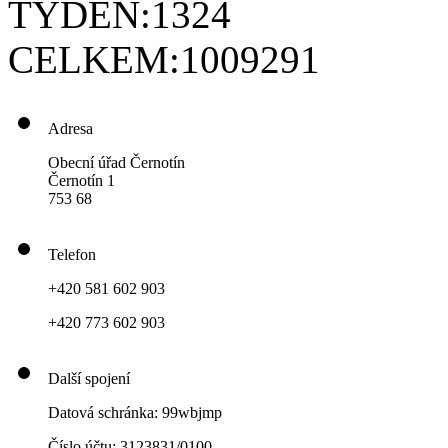
TÝDEN:
1324
CELKEM:
1009291
Adresa
Obecní úřad Černotín
Černotín 1
753 68
Telefon
+420 581 602 903
+420 773 602 903
Další spojení
Datová schránka: 99wbjmp
Číslo účtu: 3123831/0100