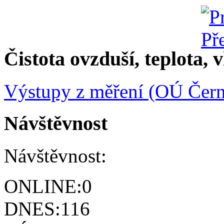
Čistota ovzduší, teplota, v
Výstupy z měření (OÚ Čern
Návštěvnost
Návštěvnost:
ONLINE:
0
DNES:
116