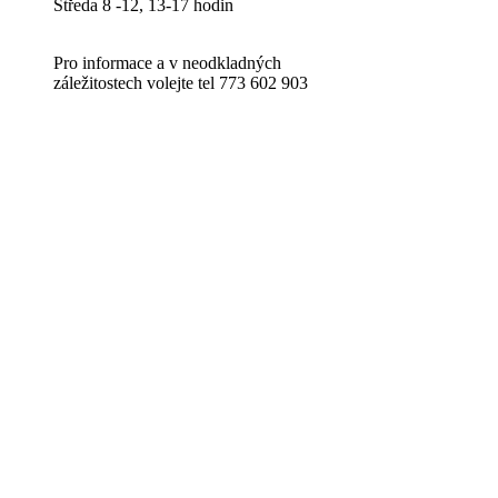
Středa 8 -12, 13-17 hodin
Pro informace a v neodkladných
záležitostech volejte tel 773 602 903