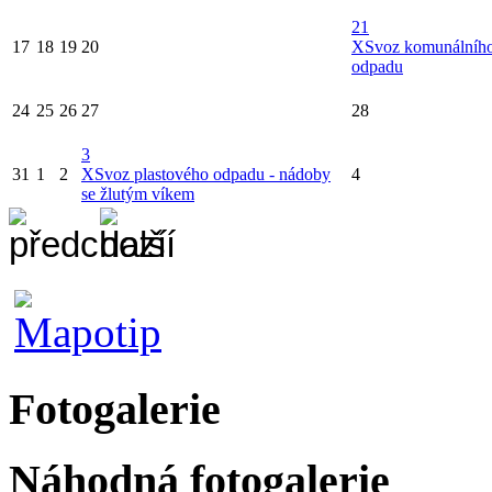
21
17
18
19
20
X
Svoz komunálníh
odpadu
24
25
26
27
28
3
31
1
2
X
Svoz plastového odpadu - nádoby
4
se žlutým víkem
Fotogalerie
Náhodná fotogalerie