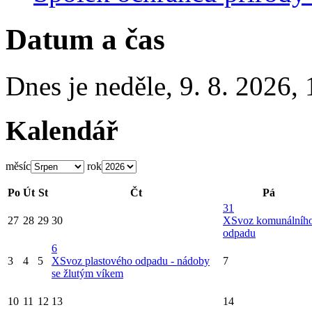
Datum a čas
Dnes je
neděle
,
9. 8. 2026
,
Kalendář
měsíc
rok
Po
Út
St
Čt
Pá
31
27
28
29
30
X
Svoz komunálníh
odpadu
6
3
4
5
X
Svoz plastového odpadu - nádoby
7
se žlutým víkem
10
11
12
13
14