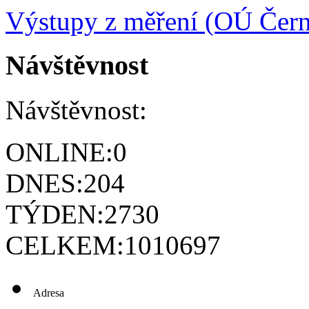
Výstupy z měření (OÚ Čern
Návštěvnost
Návštěvnost:
ONLINE:
0
DNES:
204
TÝDEN:
2730
CELKEM:
1010697
Adresa