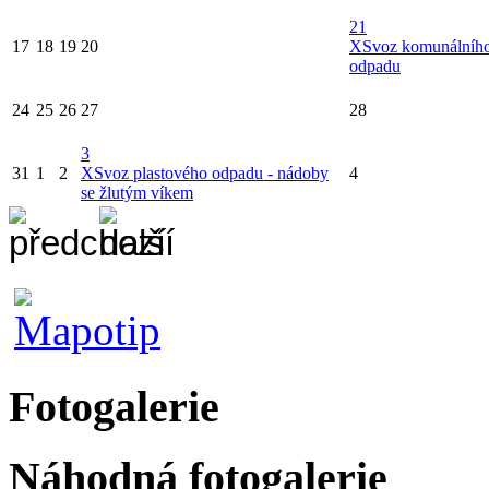
21
17
18
19
20
X
Svoz komunálníh
odpadu
24
25
26
27
28
3
31
1
2
X
Svoz plastového odpadu - nádoby
4
se žlutým víkem
Fotogalerie
Náhodná fotogalerie