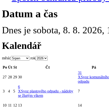
Datum a čas
Dnes je
sobota
,
8. 8. 2026
,
Kalendář
měsíc
rok
Po
Út
St
Čt
Pá
31
27
28
29
30
X
Svoz komunálníh
odpadu
6
3
4
5
X
Svoz plastového odpadu - nádoby
7
se žlutým víkem
10
11
12
13
14