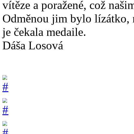
vítěze a poražené, což naš
Odměnou jim bylo lízátko, 
je čekala medaile.
Dáša Losová