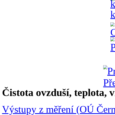
Čistota ovzduší, teplota, v
Výstupy z měření (OÚ Čern