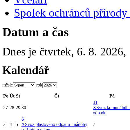
Spolek ochránců přírody
Datum a čas
Dnes je
čtvrtek
,
6. 8. 2026
,
Kalendář
měsíc
rok
Po
Út
St
Čt
Pá
31
27
28
29
30
X
Svoz komunálníh
odpadu
6
3
4
5
X
Svoz plastového odpadu - nádoby
7
se žlutým víkem