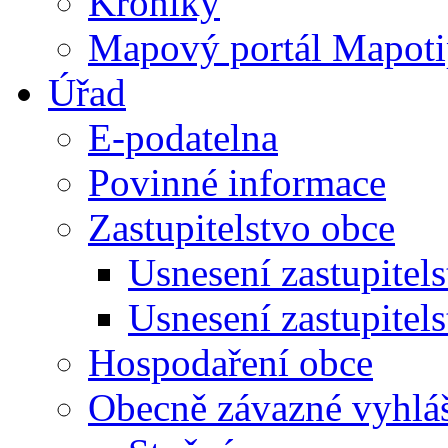
Kroniky
Mapový portál Mapoti
Úřad
E-podatelna
Povinné informace
Zastupitelstvo obce
Usnesení zastupitel
Usnesení zastupitel
Hospodaření obce
Obecně závazné vyhlá