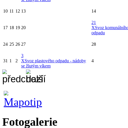
10
11
12
13
14
21
17
18
19
20
X
Svoz komunálníh
odpadu
24
25
26
27
28
3
31
1
2
X
Svoz plastového odpadu - nádoby
4
se žlutým víkem
Fotogalerie