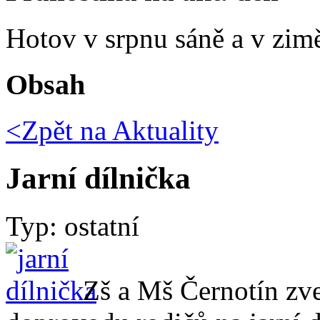
Hotov v srpnu sáně a v zim
Obsah
<Zpět na
Aktuality
Jarní dílnička
Typ: ostatní
Zš a Mš Černotín zv