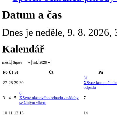
Datum a čas
Dnes je
neděle
,
9. 8. 2026
,
Kalendář
měsíc
rok
Po
Út
St
Čt
Pá
31
27
28
29
30
X
Svoz komunálníh
odpadu
6
3
4
5
X
Svoz plastového odpadu - nádoby
7
se žlutým víkem
10
11
12
13
14