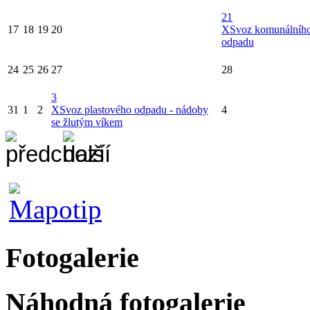
21
17
18
19
20
X
Svoz komunálníh
odpadu
24
25
26
27
28
3
31
1
2
X
Svoz plastového odpadu - nádoby
4
se žlutým víkem
Fotogalerie
Náhodná fotogalerie