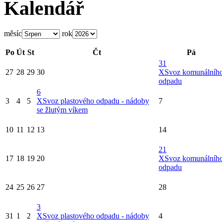
Kalendář
měsíc
rok
Po
Út
St
Čt
Pá
31
27
28
29
30
X
Svoz komunálníh
odpadu
6
3
4
5
X
Svoz plastového odpadu - nádoby
7
se žlutým víkem
10
11
12
13
14
21
17
18
19
20
X
Svoz komunálníh
odpadu
24
25
26
27
28
3
31
1
2
X
Svoz plastového odpadu - nádoby
4