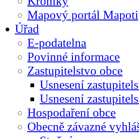
Kroniky
Mapový portál Mapoti
Úřad
E-podatelna
Povinné informace
Zastupitelstvo obce
Usnesení zastupitel
Usnesení zastupitel
Hospodaření obce
Obecně závazné vyhlá