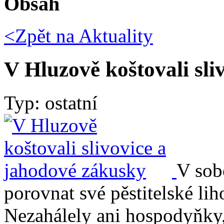
Obsah
<Zpět na
Aktuality
V Hluzově koštovali sli
Typ: ostatní
V sob
porovnat své pěstitelské li
Nezahálely ani hospodyňky,