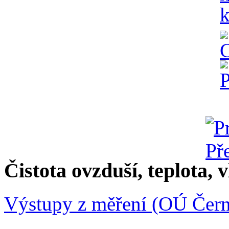
Čistota ovzduší, teplota, v
Výstupy z měření (OÚ Čern