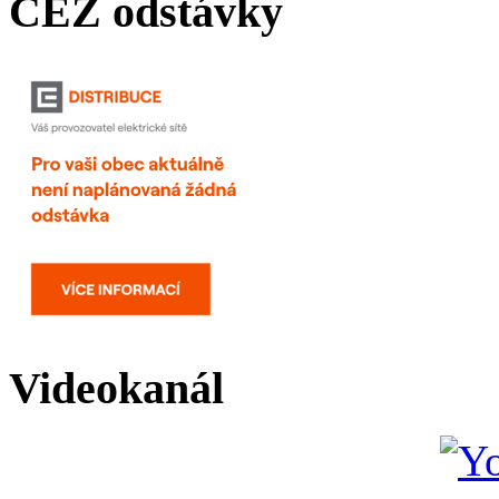
ČEZ odstávky
Videokanál