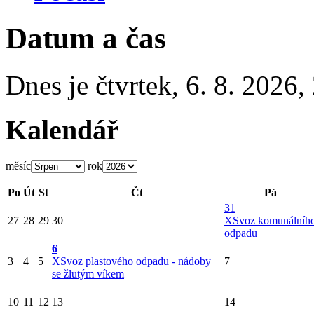
Datum a čas
Dnes je
čtvrtek
,
6. 8. 2026
,
Kalendář
měsíc
rok
Po
Út
St
Čt
Pá
31
27
28
29
30
X
Svoz komunálníh
odpadu
6
3
4
5
X
Svoz plastového odpadu - nádoby
7
se žlutým víkem
10
11
12
13
14