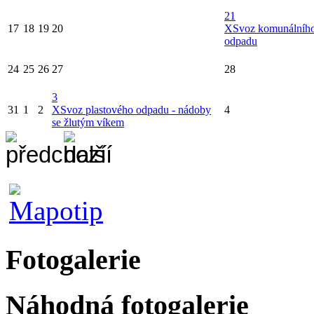
21
17
18
19
20
X
Svoz komunálníh
odpadu
24
25
26
27
28
3
31
1
2
X
Svoz plastového odpadu - nádoby
4
se žlutým víkem
Fotogalerie
Náhodná fotogalerie