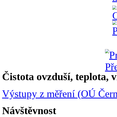
Čistota ovzduší, teplota, v
Výstupy z měření (OÚ Čern
Návštěvnost