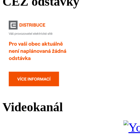
ČEZ odstávky
Videokanál