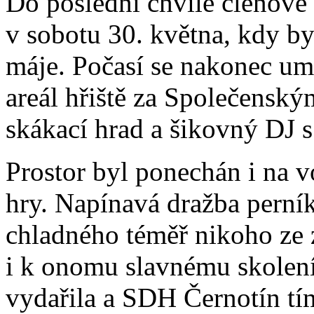
Do poslední chvíle členové
v sobotu 30. května, kdy b
máje. Počasí se nakonec umo
areál hřiště za Společenský
skákací hrad a šikovný DJ 
Prostor byl ponechán i na 
hry. Napínavá dražba perní
chladného téměř nikoho ze 
i k onomu slavnému skolení
vydařila a SDH Černotín tí