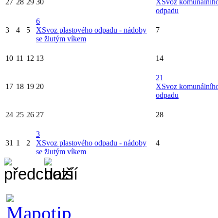
27
28
29
30
X
Svoz komunálníh
odpadu
6
3
4
5
X
Svoz plastového odpadu - nádoby
7
se žlutým víkem
10
11
12
13
14
21
17
18
19
20
X
Svoz komunálníh
odpadu
24
25
26
27
28
3
31
1
2
X
Svoz plastového odpadu - nádoby
4
se žlutým víkem