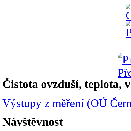
Čistota ovzduší, teplota, v
Výstupy z měření (OÚ Čern
Návštěvnost