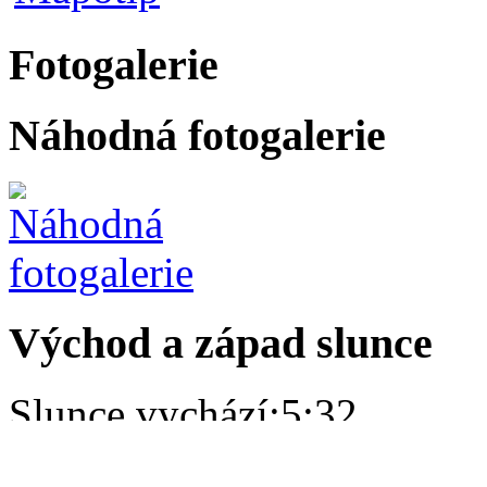
Fotogalerie
Náhodná fotogalerie
Východ a západ slunce
Slunce vychází:
5:32
Slunce zapadá:
20:15