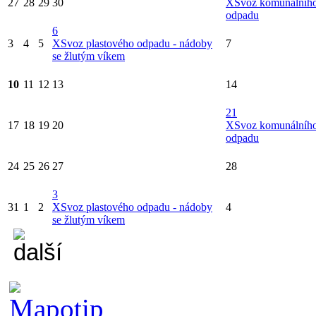
27
28
29
30
X
Svoz komunálníh
odpadu
6
3
4
5
X
Svoz plastového odpadu - nádoby
7
se žlutým víkem
10
11
12
13
14
21
17
18
19
20
X
Svoz komunálníh
odpadu
24
25
26
27
28
3
31
1
2
X
Svoz plastového odpadu - nádoby
4
se žlutým víkem