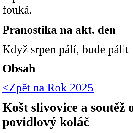
fouká.
Pranostika na akt. den
Když srpen pálí, bude pálit 
Obsah
<Zpět na
Rok 2025
Košt slivovice a soutěž
povidlový koláč