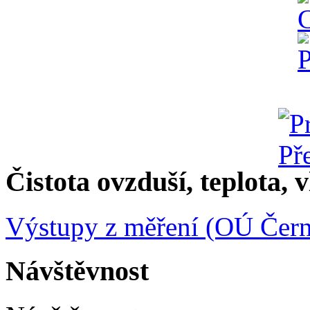
Čistota ovzduší, teplota, v
Výstupy z měření (OÚ Čern
Návštěvnost