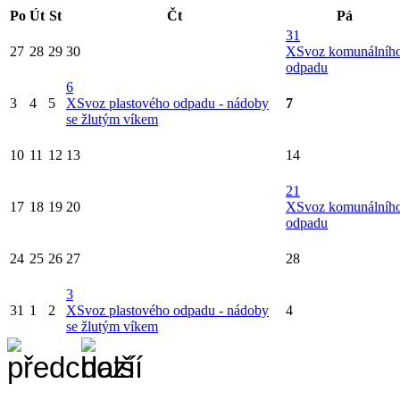
Po
Út
St
Čt
Pá
31
27
28
29
30
X
Svoz komunálníh
odpadu
6
3
4
5
X
Svoz plastového odpadu - nádoby
7
se žlutým víkem
10
11
12
13
14
21
17
18
19
20
X
Svoz komunálníh
odpadu
24
25
26
27
28
3
31
1
2
X
Svoz plastového odpadu - nádoby
4
se žlutým víkem