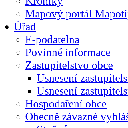
Kroniky
Mapový portál Mapoti
Úřad
E-podatelna
Povinné informace
Zastupitelstvo obce
Usnesení zastupitel
Usnesení zastupitel
Hospodaření obce
Obecně závazné vyhlá