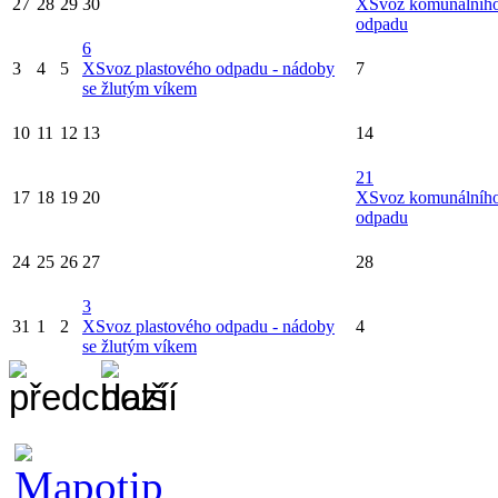
27
28
29
30
X
Svoz komunálníh
odpadu
6
3
4
5
X
Svoz plastového odpadu - nádoby
7
se žlutým víkem
10
11
12
13
14
21
17
18
19
20
X
Svoz komunálníh
odpadu
24
25
26
27
28
3
31
1
2
X
Svoz plastového odpadu - nádoby
4
se žlutým víkem