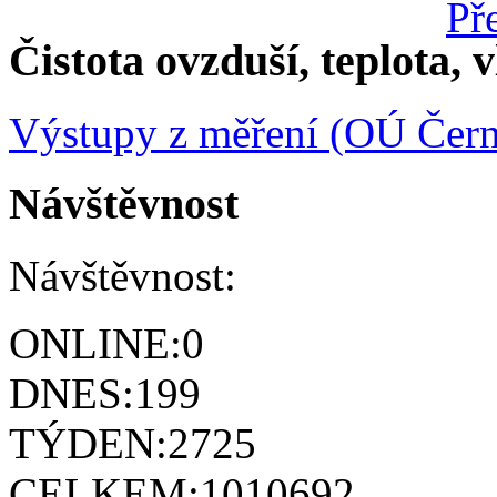
Čistota ovzduší, teplota, v
Výstupy z měření (OÚ Čern
Návštěvnost
Návštěvnost:
ONLINE:
0
DNES:
199
TÝDEN:
2725
CELKEM:
1010692