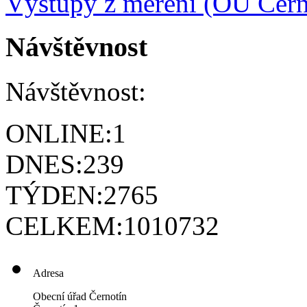
Výstupy z měření (OÚ Čern
Návštěvnost
Návštěvnost:
ONLINE:
1
DNES:
239
TÝDEN:
2765
CELKEM:
1010732
Adresa
Obecní úřad Černotín