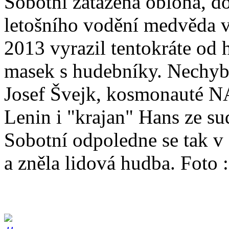
Sobotní zatažená obloha, do
letošního vodění medvěda v
2013 vyrazil tentokráte od
masek s hudebníky. Nechybě
Josef Švejk, kosmonauté NA
Lenin i "krajan" Hans ze s
Sobotní odpoledne se tak v 
a zněla lidová hudba. Foto 