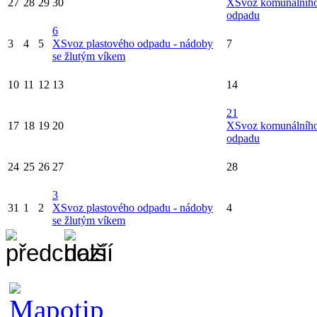
27
28
29
30
X
Svoz komunálníh
odpadu
6
3
4
5
X
Svoz plastového odpadu - nádoby
7
se žlutým víkem
10
11
12
13
14
21
17
18
19
20
X
Svoz komunálníh
odpadu
24
25
26
27
28
3
31
1
2
X
Svoz plastového odpadu - nádoby
4
se žlutým víkem