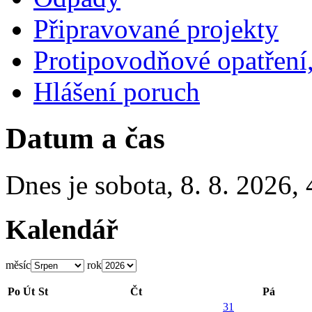
Připravované projekty
Protipovodňové opatření,
Hlášení poruch
Datum a čas
Dnes je
sobota
,
8. 8. 2026
,
Kalendář
měsíc
rok
Po
Út
St
Čt
Pá
31