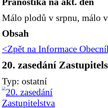
Pranostika na akt. den
Málo plodů v srpnu, málo vč
Obsah
<Zpět na
Informace Obecní
20. zasedání Zastupitel
Typ: ostatní