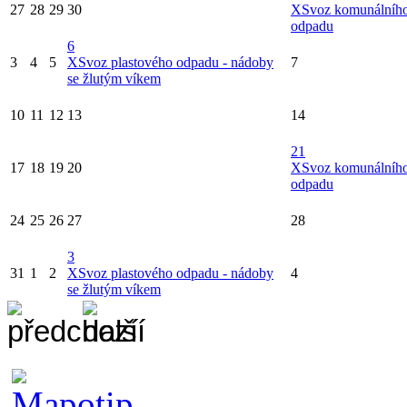
27
28
29
30
X
Svoz komunálníh
odpadu
6
3
4
5
X
Svoz plastového odpadu - nádoby
7
se žlutým víkem
10
11
12
13
14
21
17
18
19
20
X
Svoz komunálníh
odpadu
24
25
26
27
28
3
31
1
2
X
Svoz plastového odpadu - nádoby
4
se žlutým víkem