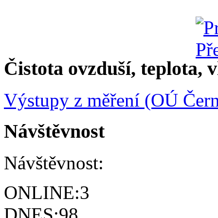
Čistota ovzduší, teplota, v
Výstupy z měření (OÚ Čern
Návštěvnost
Návštěvnost:
ONLINE:
3
DNES:
98