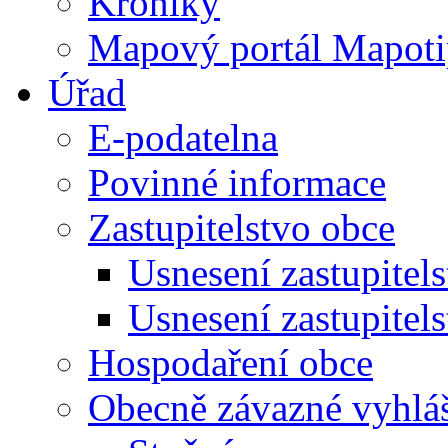
Kroniky
Mapový portál Mapoti
Úřad
E-podatelna
Povinné informace
Zastupitelstvo obce
Usnesení zastupitel
Usnesení zastupitel
Hospodaření obce
Obecně závazné vyhlá