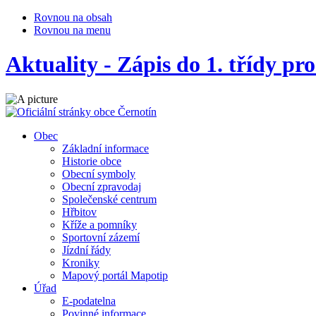
Rovnou na obsah
Rovnou na menu
Aktuality - Zápis do 1. třídy pr
Obec
Základní informace
Historie obce
Obecní symboly
Obecní zpravodaj
Společenské centrum
Hřbitov
Kříže a pomníky
Sportovní zázemí
Jízdní řády
Kroniky
Mapový portál Mapotip
Úřad
E-podatelna
Povinné informace