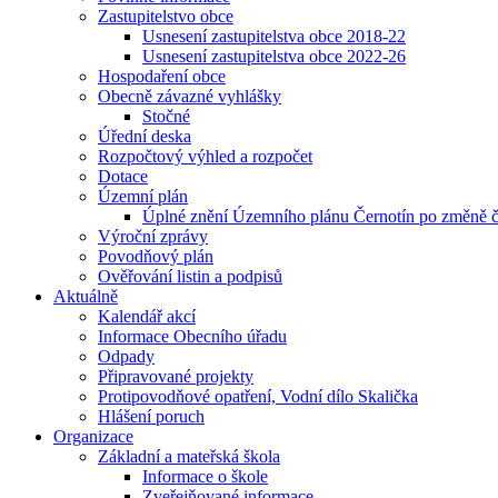
Zastupitelstvo obce
Usnesení zastupitelstva obce 2018-22
Usnesení zastupitelstva obce 2022-26
Hospodaření obce
Obecně závazné vyhlášky
Stočné
Úřední deska
Rozpočtový výhled a rozpočet
Dotace
Územní plán
Úplné znění Územního plánu Černotín po změně č
Výroční zprávy
Povodňový plán
Ověřování listin a podpisů
Aktuálně
Kalendář akcí
Informace Obecního úřadu
Odpady
Připravované projekty
Protipovodňové opatření, Vodní dílo Skalička
Hlášení poruch
Organizace
Základní a mateřská škola
Informace o škole
Zveřejňované informace