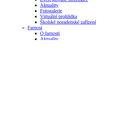
Aktuality
Fotogalerie
Virtuální prohlídka
Školské poradenské zařízení
Farnost
O farnosti
Aktuality
Farní zpravodaj
Farní knihovna
Fotogalerie Farnost
Místní knihovny
Aktuality
TJ Sokol Černotín, spolek
Fotbal
Nohejbal
Černé koně
Stolní tenis
Hokej
Aktuality
SDH Černotín a Hluzov
Aktuality
Včelaři
Spolek ochránců přírody V Lípí
Fotogalerie