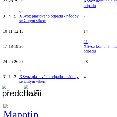
27
28
29
30
X
Svoz komunálníh
odpadu
6
3
4
5
X
Svoz plastového odpadu - nádoby
7
se žlutým víkem
10
11
12
13
14
21
17
18
19
20
X
Svoz komunálníh
odpadu
24
25
26
27
28
3
31
1
2
X
Svoz plastového odpadu - nádoby
4
se žlutým víkem