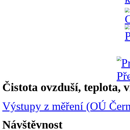
Čistota ovzduší, teplota, v
Výstupy z měření (OÚ Čern
Návštěvnost