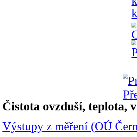
Čistota ovzduší, teplota, v
Výstupy z měření (OÚ Čern