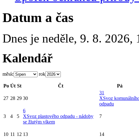
Datum a čas
Dnes je
neděle
,
9. 8. 2026
,
Kalendář
měsíc
rok
Po
Út
St
Čt
Pá
31
27
28
29
30
X
Svoz komunálníh
odpadu
6
3
4
5
X
Svoz plastového odpadu - nádoby
7
se žlutým víkem
10
11
12
13
14