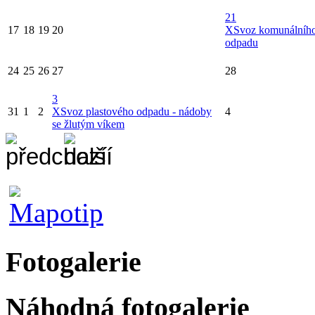
21
17
18
19
20
X
Svoz komunálníh
odpadu
24
25
26
27
28
3
31
1
2
X
Svoz plastového odpadu - nádoby
4
se žlutým víkem
Fotogalerie
Náhodná fotogalerie