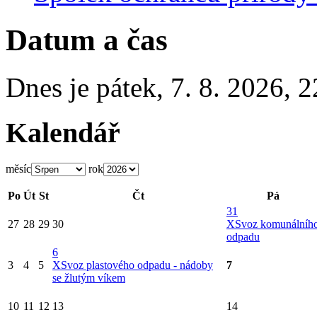
Datum a čas
Dnes je
pátek
,
7. 8. 2026
,
2
Kalendář
měsíc
rok
Po
Út
St
Čt
Pá
31
27
28
29
30
X
Svoz komunálníh
odpadu
6
3
4
5
X
Svoz plastového odpadu - nádoby
7
se žlutým víkem
10
11
12
13
14