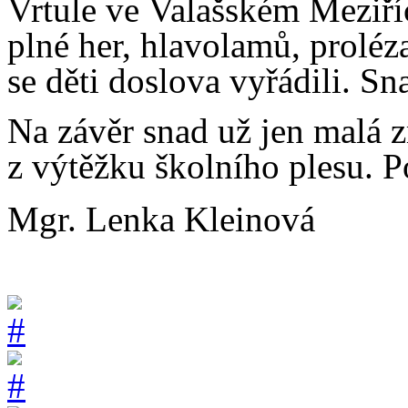
Vrtule ve Valašském Meziří
plné her, hlavolamů, proléz
se děti doslova vyřádili. Sna
Na závěr snad už jen malá z
z výtěžku školního plesu. 
Mgr. Lenka Kleinová