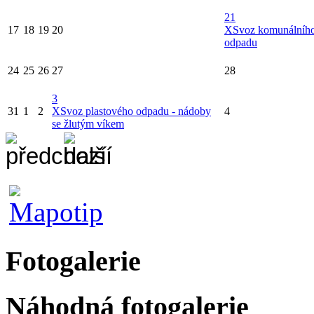
21
17
18
19
20
X
Svoz komunálníh
odpadu
24
25
26
27
28
3
31
1
2
X
Svoz plastového odpadu - nádoby
4
se žlutým víkem
Fotogalerie
Náhodná fotogalerie