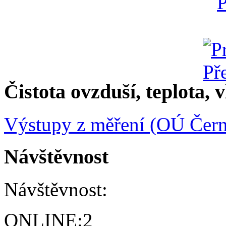
Čistota ovzduší, teplota, v
Výstupy z měření (OÚ Čern
Návštěvnost
Návštěvnost:
ONLINE:
2