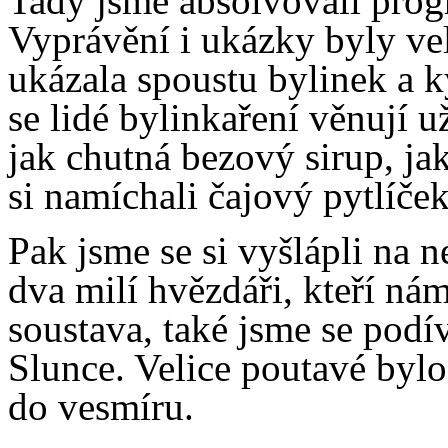
Tady jsme absolvovali prog
Vyprávění i ukázky byly ve
ukázala spoustu bylinek a k
se lidé bylinkaření věnují 
jak chutná bezový sirup, ja
si namíchali čajový pytlíček
Pak jsme se si vyšlápli na n
dva milí hvězdáři, kteří nám
soustava, také jsme se podí
Slunce. Velice poutavé bylo 
do vesmíru.