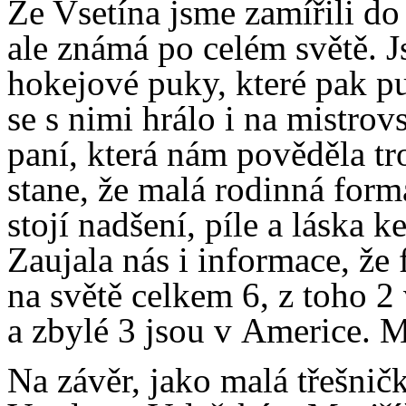
Ze Vsetína jsme zamířili do
ale známá po celém světě. J
hokejové puky, které pak p
se s nimi hrálo i na mistrov
paní, která nám pověděla tro
stane, že malá rodinná form
stojí nadšení, píle a láska k
Zaujala nás i informace, že 
na světě celkem 6, z toho 2
a zbylé 3 jsou v Americe. 
Na závěr, jako malá třešnič