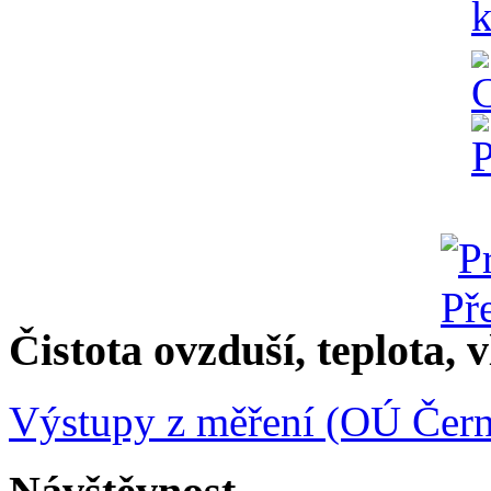
Čistota ovzduší, teplota, v
Výstupy z měření (OÚ Čern