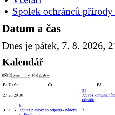
Spolek ochránců přírody
Datum a čas
Dnes je
pátek
,
7. 8. 2026
,
2
Kalendář
měsíc
rok
Po
Út
St
Čt
Pá
31
27
28
29
30
X
Svoz komunálníh
odpadu
6
3
4
5
X
Svoz plastového odpadu - nádoby
7
se žlutým víkem