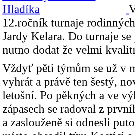
V
12.ročník turnaje rodinnýc
Jardy Kelara. Do turnaje se
nutno dodat že velmi kvali
Vždyť pěti týmům se už v mi
vyhrát a právě ten šestý, no
letošní. Po pěkných a ve v
zápasech se radoval z prvn
a zaslouženě si odnesli put