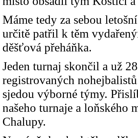
místo obsadil tým Kostíci a 
Máme tedy za sebou letošní 
určitě patřil k těm vydařen
děšťová přeháňka.
Jeden turnaj skončil a už 28
registrovaných nohejbalist
sjedou výborné týmy. Přislí
našeho turnaje a loňského m
Chalupy.