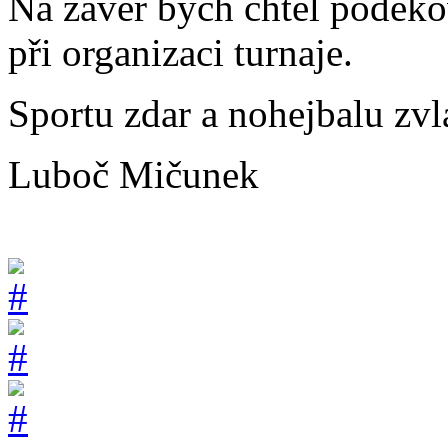
Na závěr bych chtěl poděk
při organizaci turnaje.
Sportu zdar a nohejbalu zv
Luboč Mičunek