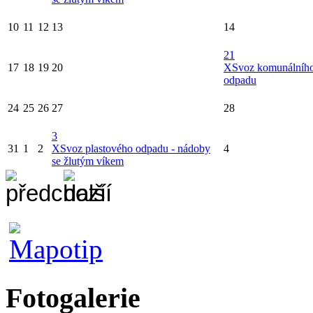
10
11
12
13
14
21
17
18
19
20
X
Svoz komunálníh
odpadu
24
25
26
27
28
3
31
1
2
X
Svoz plastového odpadu - nádoby
4
se žlutým víkem
Fotogalerie