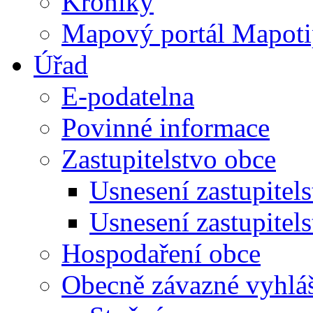
Kroniky
Mapový portál Mapoti
Úřad
E-podatelna
Povinné informace
Zastupitelstvo obce
Usnesení zastupitel
Usnesení zastupitel
Hospodaření obce
Obecně závazné vyhlá