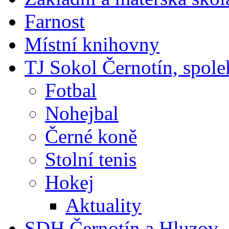
Farnost
Místní knihovny
TJ Sokol Černotín, spole
Fotbal
Nohejbal
Černé koně
Stolní tenis
Hokej
Aktuality
SDH Černotín a Hluzov