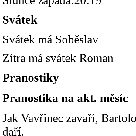
Slunce zapadá:
20:19
Svátek
Svátek má
Soběslav
Zítra má svátek
Roman
Pranostiky
Pranostika na akt. měsíc
Jak Vavřinec zavaří, Bartol
daří.