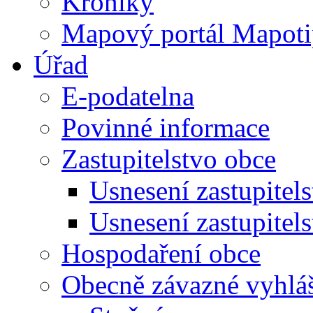
Kroniky
Mapový portál Mapoti
Úřad
E-podatelna
Povinné informace
Zastupitelstvo obce
Usnesení zastupitel
Usnesení zastupitel
Hospodaření obce
Obecně závazné vyhlá