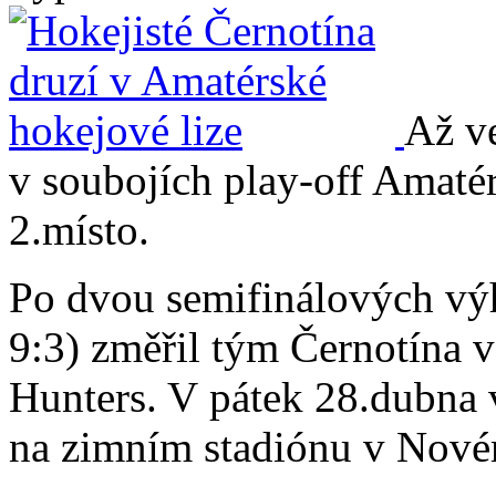
Až ve
v soubojích play-off Amatér
2.místo.
Po dvou semifinálových vý
9:3) změřil tým Černotína v
Hunters. V pátek 28.dubna 
na zimním stadiónu v Nové