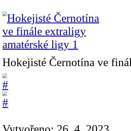
Hokejisté Černotína ve finál
Vytvořeno: 26. 4. 2023