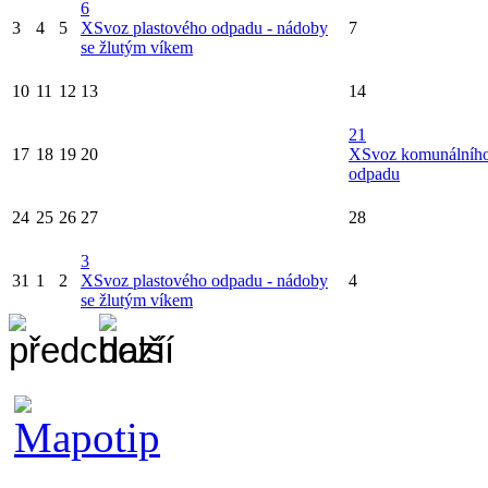
6
3
4
5
X
Svoz plastového odpadu - nádoby
7
se žlutým víkem
10
11
12
13
14
21
17
18
19
20
X
Svoz komunálníh
odpadu
24
25
26
27
28
3
31
1
2
X
Svoz plastového odpadu - nádoby
4
se žlutým víkem