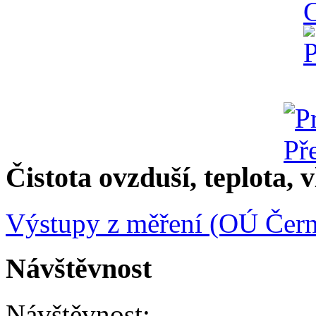
Čistota ovzduší, teplota, v
Výstupy z měření (OÚ Čern
Návštěvnost
Návštěvnost: