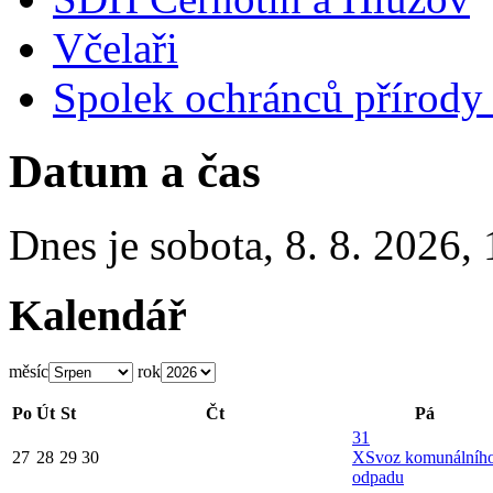
Včelaři
Spolek ochránců přírody
Datum a čas
Dnes je
sobota
,
8. 8. 2026
,
Kalendář
měsíc
rok
Po
Út
St
Čt
Pá
31
27
28
29
30
X
Svoz komunálníh
odpadu