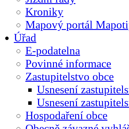
Kroniky
Mapový portál Mapoti
Úřad
E-podatelna
Povinné informace
Zastupitelstvo obce
Usnesení zastupitel
Usnesení zastupitel
Hospodaření obce
Obecně závazné vyhlá