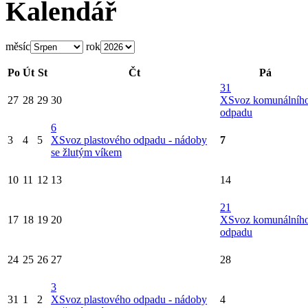
Kalendář
měsíc
rok
Po
Út
St
Čt
Pá
31
27
28
29
30
X
Svoz komunálníh
odpadu
6
3
4
5
X
Svoz plastového odpadu - nádoby
7
se žlutým víkem
10
11
12
13
14
21
17
18
19
20
X
Svoz komunálníh
odpadu
24
25
26
27
28
3
31
1
2
X
Svoz plastového odpadu - nádoby
4