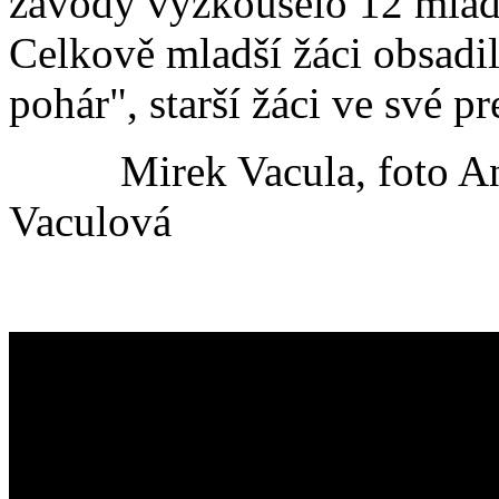
závody vyzkoušelo 12 mladý
Celkově mladší žáci obsadil
pohár", starší žáci ve své p
Mirek Vacula, foto Ann
Vaculová