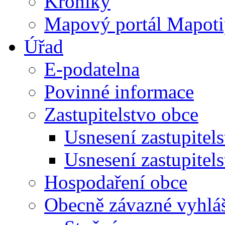
Kroniky
Mapový portál Mapoti
Úřad
E-podatelna
Povinné informace
Zastupitelstvo obce
Usnesení zastupitel
Usnesení zastupitel
Hospodaření obce
Obecně závazné vyhlá