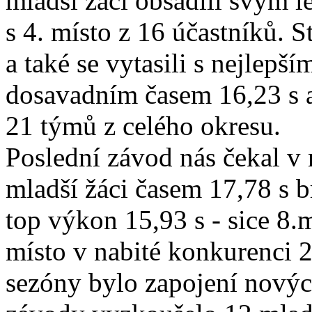
mladší žáci obsadili svým 
s 4. místo z 16 účastníků. S
a také se vytasili s nejlepší
dosavadním časem 16,23 s a
21 týmů z celého okresu.
Poslední závod nás čekal v 
mladší žáci časem 17,78 s br
top výkon 15,93 s - sice 8.m
místo v nabité konkurenci 
sezóny bylo zapojení novýc