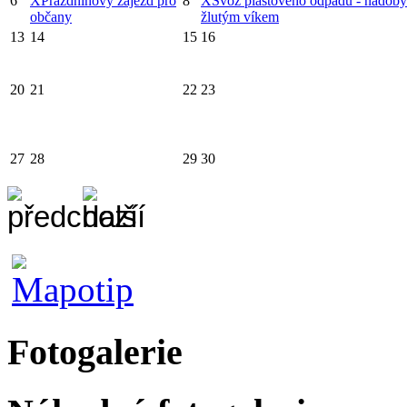
6
X
Prázdninový zájezd pro
8
X
Svoz plastového odpadu - nádoby
občany
žlutým víkem
13
14
15
16
20
21
22
23
27
28
29
30
Fotogalerie