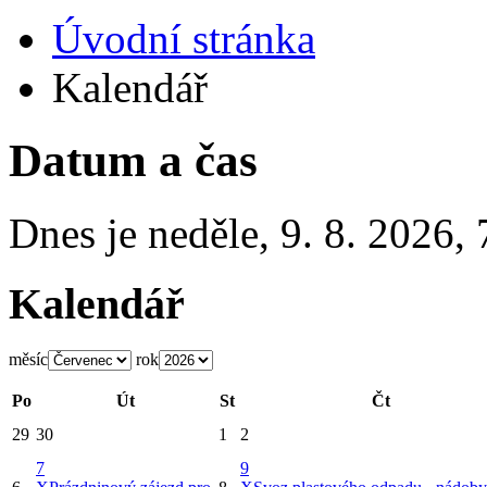
Úvodní stránka
Kalendář
Datum a čas
Dnes je
neděle
,
9. 8. 2026
,
Kalendář
měsíc
rok
Po
Út
St
Čt
29
30
1
2
7
9