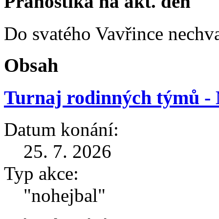
Pranostika na akt. den
Do svatého Vavřince nechva
Obsah
Turnaj rodinných týmů -
Datum konání:
25. 7. 2026
Typ akce:
"nohejbal"