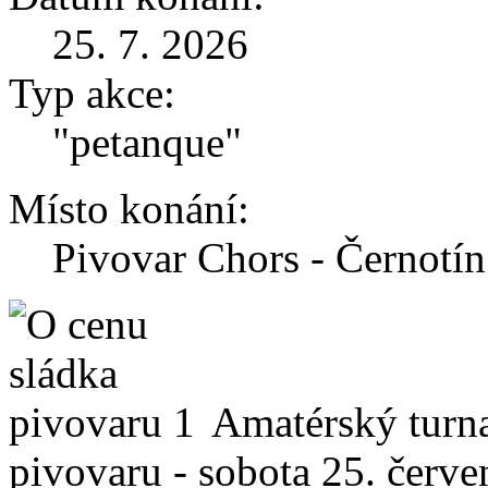
25. 7. 2026
Typ akce:
"petanque"
Místo konání:
Pivovar Chors - Černotín
Amatérský turna
pivovaru - sobota 25. červe