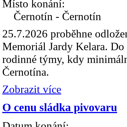
Místo konání:
Černotín - Černotín
25.7.2026 proběhne odložen
Memoriál Jardy Kelara. Do t
rodinné týmy, kdy minimáln
Černotína.
Zobrazit více
O cenu sládka pivovaru
Datum konání: