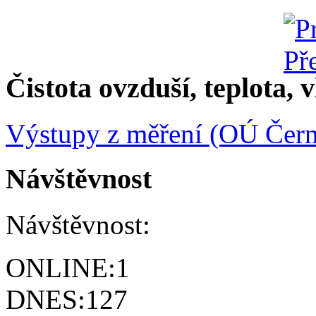
Čistota ovzduší, teplota, v
Výstupy z měření (OÚ Čern
Návštěvnost
Návštěvnost:
ONLINE:
1
DNES:
127