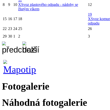
11
8
9
10
X
Svoz plastového odpadu - nádoby se
12
žlutým víkem
19
15
16
17
18
X
Svoz komun
odpadu
22
23
24
25
26
29
30
1
2
3
Fotogalerie
Náhodná fotogalerie