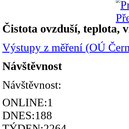
Čistota ovzduší, teplota, v
Výstupy z měření (OÚ Čern
Návštěvnost
Návštěvnost:
ONLINE:
1
DNES:
188
TÝDEN:
2264