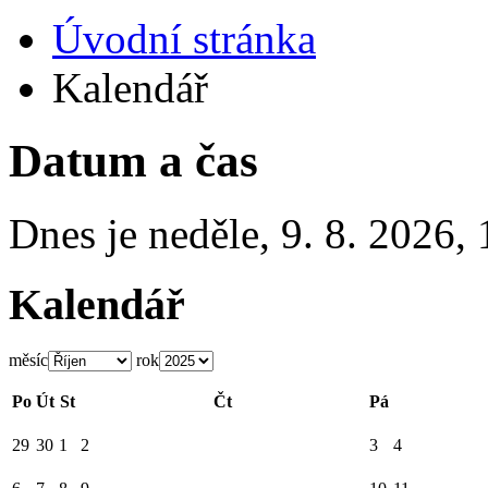
Úvodní stránka
Kalendář
Datum a čas
Dnes je
neděle
,
9. 8. 2026
,
Kalendář
měsíc
rok
Po
Út
St
Čt
Pá
29
30
1
2
3
4