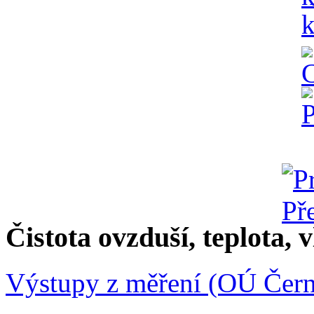
Čistota ovzduší, teplota, v
Výstupy z měření (OÚ Čern