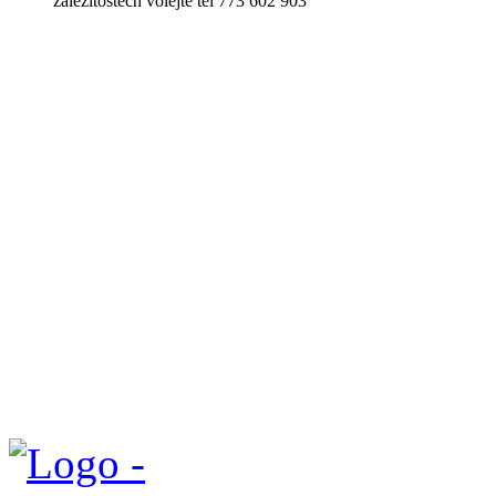
záležitostech volejte tel 773 602 903