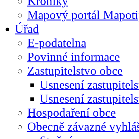
Kroniky
Mapový portál Mapoti
Úřad
E-podatelna
Povinné informace
Zastupitelstvo obce
Usnesení zastupitel
Usnesení zastupitel
Hospodaření obce
Obecně závazné vyhlá