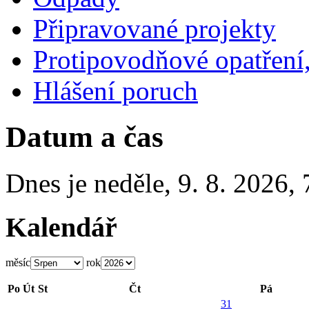
Připravované projekty
Protipovodňové opatření,
Hlášení poruch
Datum a čas
Dnes je
neděle
,
9. 8. 2026
,
Kalendář
měsíc
rok
Po
Út
St
Čt
Pá
31