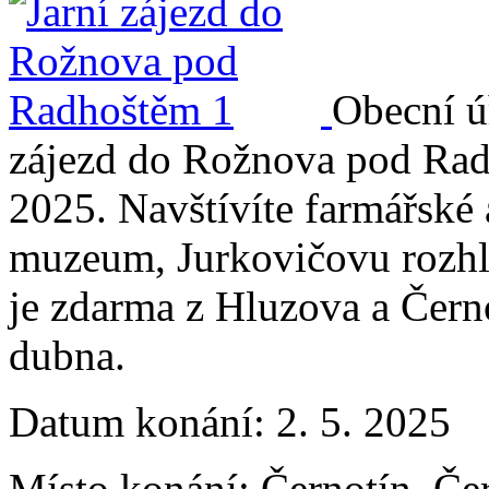
Obecní ú
zájezd do Rožnova pod Radh
2025. Navštívíte farmářské 
muzeum, Jurkovičovu rozhle
je zdarma z Hluzova a Černo
dubna.
Datum konání:
2. 5. 2025
Místo konání:
Černotín, Če