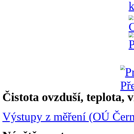
Čistota ovzduší, teplota, v
Výstupy z měření (OÚ Čern