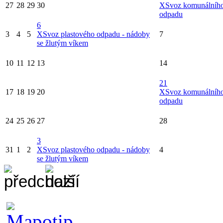
27
28
29
30
X
Svoz komunálníh
odpadu
6
3
4
5
X
Svoz plastového odpadu - nádoby
7
se žlutým víkem
10
11
12
13
14
21
17
18
19
20
X
Svoz komunálníh
odpadu
24
25
26
27
28
3
31
1
2
X
Svoz plastového odpadu - nádoby
4
se žlutým víkem