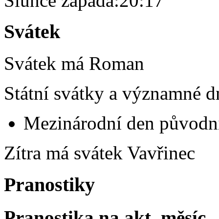
Slunce zapadá:
20:17
Svátek
Svátek má
Roman
Státní svátky a významné d
Mezinárodní den původní
Zítra má svátek
Vavřinec
Pranostiky
Pranostika na akt. měsíc